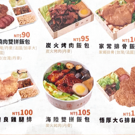
味覺美食部蘇澳分店(悟
307