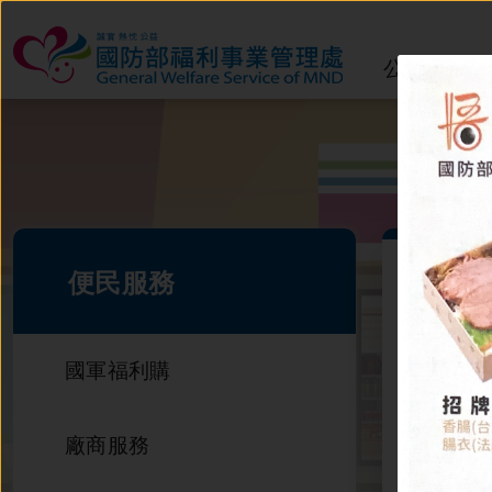
公告訊息
:::
便民服務
首頁
國軍福利購
東
廠商服務