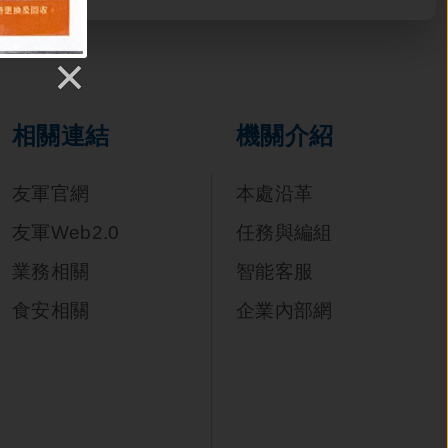
相關連結
機關介紹
友軍官網
本處沿革
友軍Web2.0
任務與編組
業務相關
智能客服
食安相關
企業內部網