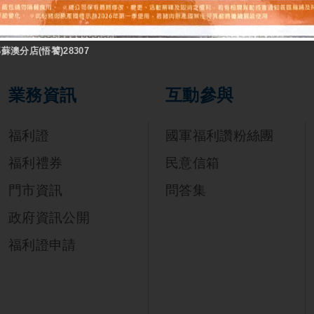
蘇澳分店(悟饕)28307
業務資訊
互動參與
福利證
國軍福利讚粉絲團
福利禮券
民意信箱
門市資訊
問答集
政府資訊公開
福利證申請