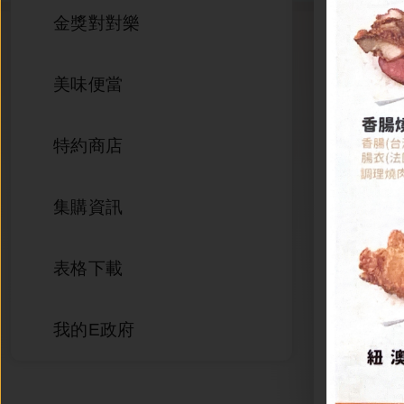
金獎對對樂
美味便當
特約商店
集購資訊
表格下載
東-
我的E政府
饕)28