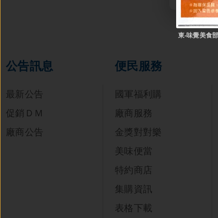
東-味覺美食部
公告訊息
便民服務
最新公告
國軍福利購
促銷ＤＭ
廠商服務
廠商公告
金獎對對樂
美味便當
特約商店
集購資訊
表格下載