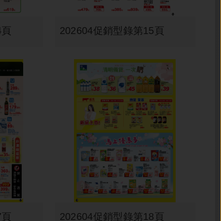
4頁
202604促銷型錄第15頁
7頁
202604促銷型錄第18頁