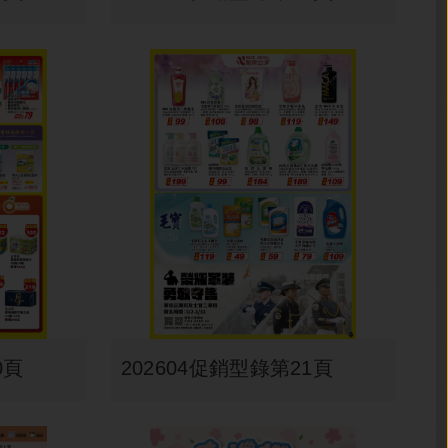
0頁
202604促銷型錄第21頁