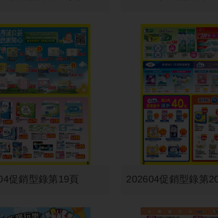
604促銷型錄第19頁
202604促銷型錄第2