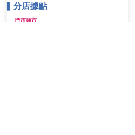
分店據點
門市縣市
鄉鎮市區
分店名稱
分店電話
分店地址