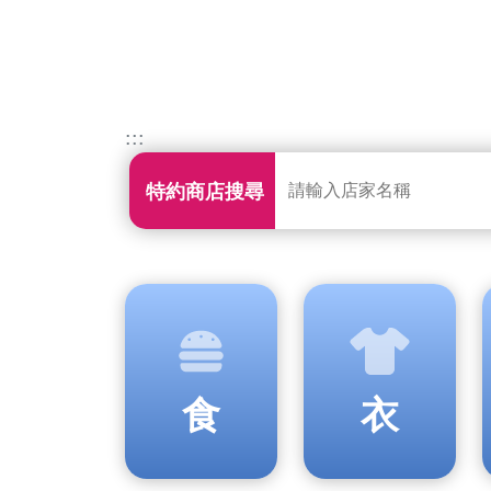
:::
【93特約】LANEW 正價商品滿5,888元，送2,888元購物金。
特約商店搜尋
食
衣