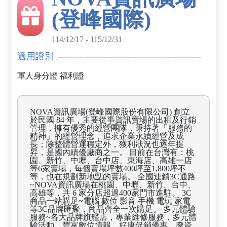
(登峰國際)
114/12/17 - 115/12/31
適用證別
軍人身分證
福利證
NOVA資訊廣場(登峰國際股份有限公司) 創立
於民國 84 年，主要從事資訊賣場的出租及行銷
管理，擁有優秀的經營團隊，秉持著「服務的
精神」的經營理念，追求企業永續經營及成
長；除整體營運穩定外，獲利狀況也逐年提
昇，是國內績優廠商之一。 目前在台灣有：桃
園、新竹、中壢、台中店、東海店、高雄一店
等6家賣場，每個賣場坪數400坪至1,800坪不
等，也在規劃新地點的賣場。 全國連鎖3C通路
~NOVA資訊廣場在桃園、中壢、新竹、台中、
高雄等，共 6 家分店超過400家門市進駐。 3C
商品一站購足~電腦 數位 影音 手機 電玩 家電
等3C品牌匯聚，商品齊全一次購足。 多元體驗
服務~各大品牌旗艦店，專業維修服務，多元體
驗活動，豐富數位情報，好康促銷優惠，廢資