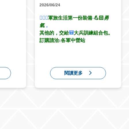
2026/06/24
👮🏻‍♂️
軍旅生活第一份裝備
-
💪🏻
勇
氣
，
其他的，交給
🎒
大兵訓練組合包。
訂購請洽
:
各軍中營站
閱讀更多