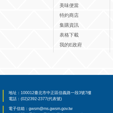
美味便當
特約商店
集購資訊
表格下載
我的E政府
:::
地址：100012臺北市中正區信義路一段3號7樓
電話：(02)2392-2377(代表號)
電子信箱：gwsm@ms.gwsm.gov.tw