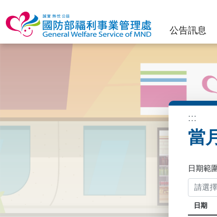
公告訊息
:::
當
日期範
日期