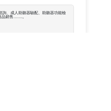
諮詢、成人助聽器驗配、助聽器功能檢
品銷售…….。
ct=view&id=148