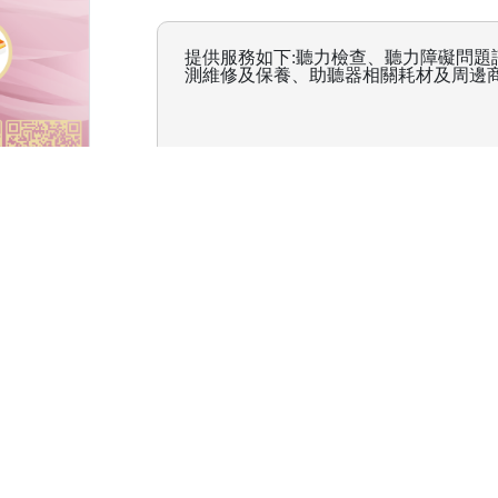
提供服務如下:聽力檢查、聽力障礙問題
測維修及保養、助聽器相關耗材及周邊商
新北市三重區重陽路一段106號1樓
(02)2980-0770
注意事項
店家網址
https://www.smarthearing.com.tw/news.php?a