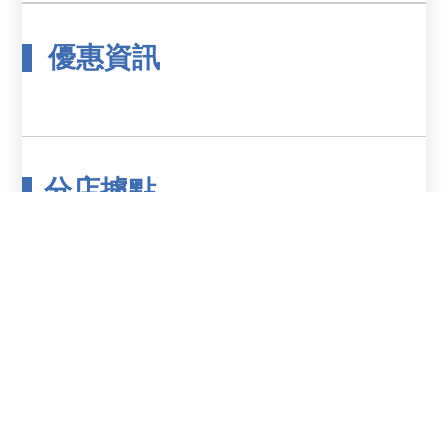
優惠資訊
分店據點
門市縣市
鄉鎮市區
分店名稱
分店電話
分店地址