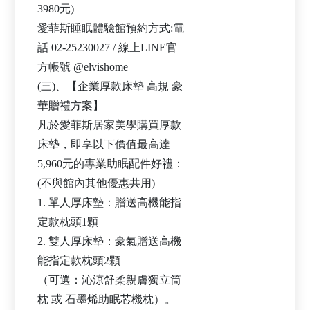
3980元)
愛菲斯睡眠體驗館預約方式:電
話 02-25230027 / 線上LINE官
方帳號 @elvishome
(三)、【企業厚款床墊 高規 豪
華贈禮方案】
凡於愛菲斯居家美學購買厚款
床墊，即享以下價值最高達
5,960元的專業助眠配件好禮：
(不與館內其他優惠共用)
1. 單人厚床墊：贈送高機能指
定款枕頭1顆
2. 雙人厚床墊：豪氣贈送高機
能指定款枕頭2顆
（可選：沁涼舒柔親膚獨立筒
枕 或 石墨烯助眠芯機枕）。