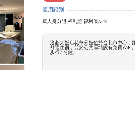
適用證別
軍人身分證
福利證
福利優友卡
洛碁大飯店花華分館位於台北市中心，距
舒適住宿，並於公共區域設有免費WiFi
步行7 分鐘。
臺北市中正區漢口街一段36號
(02)2312-3811
注意事項