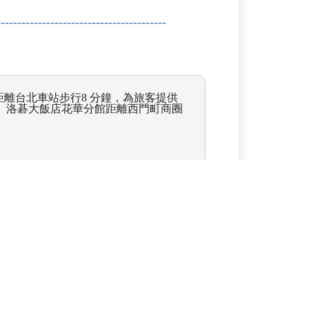
離台北車站步行8 分鐘，為旅客提供
。 洛碁大飯店花華分館距離西門町商圈