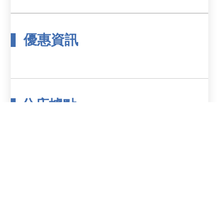
優惠資訊
分店據點
門市縣市
鄉鎮市區