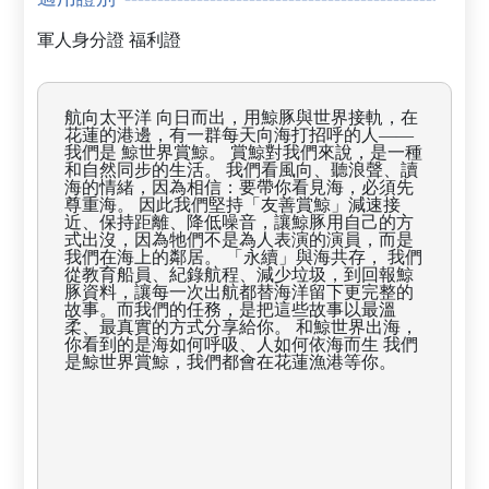
軍人身分證
福利證
航向太平洋 向日而出，用鯨豚與世界接軌，在
花蓮的港邊，有一群每天向海打招呼的人——
我們是 鯨世界賞鯨。 賞鯨對我們來說，是一種
和自然同步的生活。 我們看風向、聽浪聲、讀
海的情緒，因為相信：要帶你看見海，必須先
尊重海。 因此我們堅持「友善賞鯨」減速接
近、保持距離、降低噪音，讓鯨豚用自己的方
式出沒，因為牠們不是為人表演的演員，而是
我們在海上的鄰居。 「永續」與海共存， 我們
從教育船員、紀錄航程、減少垃圾，到回報鯨
豚資料，讓每一次出航都替海洋留下更完整的
故事。而我們的任務，是把這些故事以最溫
柔、最真實的方式分享給你。 和鯨世界出海，
你看到的是海如何呼吸、人如何依海而生 我們
是鯨世界賞鯨，我們都會在花蓮漁港等你。