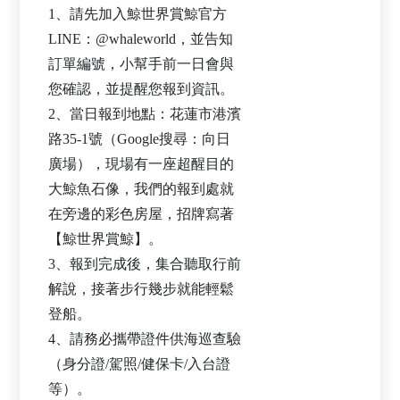
1、請先加入鯨世界賞鯨官方
LINE：@whaleworld，並告知
訂單編號，小幫手前一日會與
您確認，並提醒您報到資訊。
2、當日報到地點：花蓮市港濱
路35-1號（Google搜尋：向日
廣場），現場有一座超醒目的
大鯨魚石像，我們的報到處就
在旁邊的彩色房屋，招牌寫著
【鯨世界賞鯨】。
3、報到完成後，集合聽取行前
解說，接著步行幾步就能輕鬆
登船。
4、請務必攜帶證件供海巡查驗
（身分證/駕照/健保卡/入台證
等）。