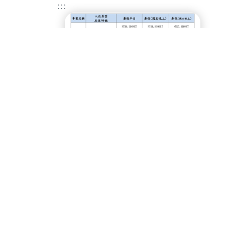
:::
【93特約】義大皇家酒店
114/03/25 - 115/12/31
坐擁名山勝地，交通便捷，緊鄰高
雄市區，距離高鐵站20分鐘車程。
飯店擁有656間(含睡眠中心)各式高
級客房、5間中西料理餐廳、20間多
功能會議及宴會場地、兒童俱樂