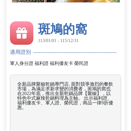
斑鳩的窩
113/01/01 - 115/12/31
適用證別
軍人身分證
福利證
福利優友卡
榮民證
全新品牌聚椒乾鍋專門店. 面對競爭激烈的餐飲
市場，為滿足求新求變的消費者，斑鳩的窩也
在2022年底，推出全新乾鍋品牌【聚椒】，以
特色中式麻辣乾鍋料理為主軸。 出示福利證、
福利優友卡、軍人證、榮民證，商品一律9折優
惠。