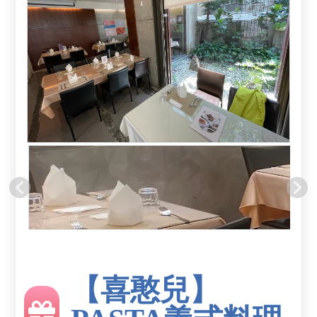
【喜憨兒】