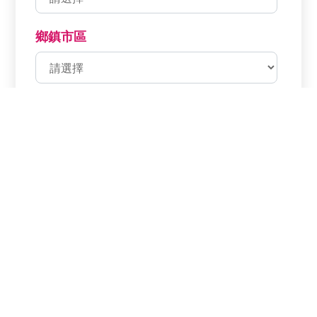
鄉鎮市區
分店名稱
分店電話
分店地址
福利處網路商店
福利處電子