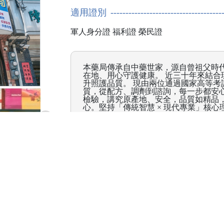
適用證別
軍人身分證
福利證
榮民證
本藥局傳承自中藥世家，源自曾祖父時
在地、用心守護健康。 近三十年來結合
升照護品質。 現由兩位通過國家高等考
質，從配方、調劑到諮詢，每一步都安
檢驗，講究原產地、安全，品質如精品
心。堅持「傳統智慧 × 現代專業」核
雲林縣北港鎮鎮民樂路109號
(05)782-6600